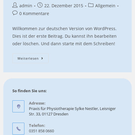
Beitrags-
Beitrag
Beitrags-
admin
22. Dezember 2015
Allgemein
Autor:
veröffentlicht:
Kategorie:
Beitrags-
0 Kommentare
Kommentare:
Willkommen zur deutschen Version von WordPress.
Dies ist der erste Beitrag. Du kannst ihn bearbeiten
oder löschen. Und dann starte mit dem Schreiben!
Hallo
Weiterlesen
Welt!
So finden Sie uns:
Adresse:
Praxis für Physiotherapie Sylke Nestler, Leisniger
Str. 33, 01127 Dresden
Telefon:
0351 858 0660