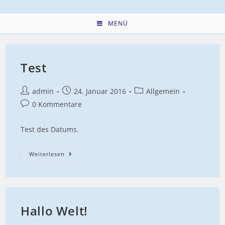
springen
MENÜ
Test
Beitrags-
Beitrag
Beitrags-
admin
24. Januar 2016
Allgemein
Autor:
veröffentlicht:
Kategorie:
Beitrags-
0 Kommentare
Kommentare:
Test des Datums.
Test
Weiterlesen
Hallo Welt!